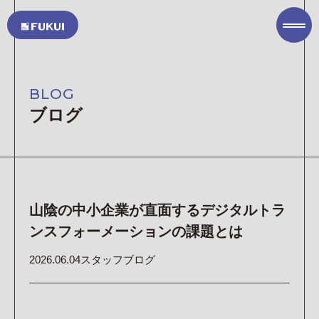
TOP PAGE
トップページ
BLOG
COMPANY
ブログ
私たちについて
SERVICE
サービス
ITソリューション
オフィスソリューション
山陰の中小企業が直面するデジタルトラ
ASKUL オフィス用品の注文(外部サイト)
ンスフォーメーションの課題とは
PROJECT
実績集
2026.06.04
スタッフブログ
SUSTAINABILITY
サステナビリティ