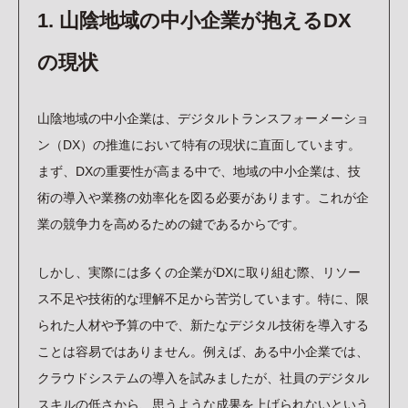
CONTACT
1. 山陰地域の中小企業が抱えるDX
資料請求/お問い合わせ
プライバシーポリシー
の現状
TOPICS
お知らせ
BLOG
山陰地域の中小企業は、デジタルトランスフォーメーショ
ブログ
ン（DX）の推進において特有の現状に直面しています。
RECRUIT
まず、DXの重要性が高まる中で、地域の中小企業は、技
採用情報
術の導入や業務の効率化を図る必要があります。これが企
インターン申込フォーム
業の競争力を高めるための鍵であるからです。
採用エントリーフォーム
しかし、実際には多くの企業がDXに取り組む際、リソー
ス不足や技術的な理解不足から苦労しています。特に、限
られた人材や予算の中で、新たなデジタル技術を導入する
ことは容易ではありません。例えば、ある中小企業では、
クラウドシステムの導入を試みましたが、社員のデジタル
スキルの低さから、思うような成果を上げられないという