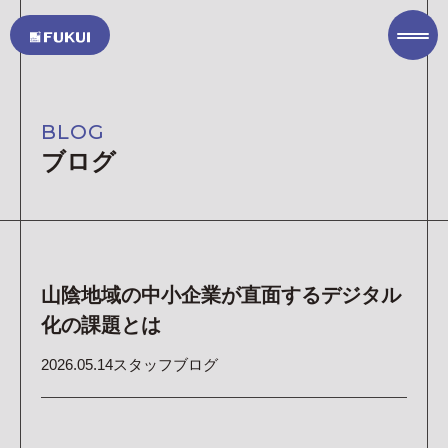
TOP PAGE
トップページ
BLOG
COMPANY
ブログ
私たちについて
SERVICE
サービス
ITソリューション
オフィスソリューション
山陰地域の中小企業が直面するデジタル
ASKUL オフィス用品の注文(外部サイト)
化の課題とは
PROJECT
実績集
2026.05.14
スタッフブログ
SUSTAINABILITY
サステナビリティ