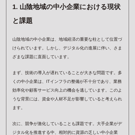
CONTACT
1. 山陰地域の中小企業における現状
資料請求/お問い合わせ
プライバシーポリシー
と課題
TOPICS
お知らせ
BLOG
山陰地域の中小企業は、地域経済の重要な柱として位置づ
ブログ
けられています。しかし、デジタル化の進展に伴い、さま
RECRUIT
ざまな課題に直面しています。
採用情報
インターン申込フォーム
まず、技術の導入が遅れていることが大きな問題です。多
採用エントリーフォーム
くの中小企業は、ITインフラの整備が不十分であり、業務
効率化や顧客サービス向上の機会を逃しています。このよ
うな背景には、資金や人材不足が影響していると考えられ
ます。
次に、競争が激化していることも課題です。大手企業がデ
ジタル化を推進する中、相対的に資源の乏しい中小企業