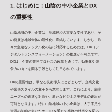
CONTACT
1. はじめに：山陰の中小企業とDX
資料請求/お問い合わせ
プライバシーポリシー
の重要性
TOPICS
お知らせ
BLOG
山陰地域の中小企業は、地域経済の重要な支柱であり、そ
ブログ
の発展は地域全体の活性化に直結しています。しかし、昨
RECRUIT
今の急速なデジタル化の波に対応するためには、DX（デ
採用情報
ジタルトランスフォーメーション）の推進が不可欠です。
インターン申込フォーム
DXは、企業の業務プロセスの改革を通じて、効率化や競
採用エントリーフォーム
争力の向上を図る手段として注目されています。
DXの重要性は、単なる技術導入にとどまらず、企業文化
や業務スタイルの変革をも意味します。これにより、顧客
ニーズへの迅速な対応や、新たなビジネスモデルの創出が
可能となります。特に山陰地域の中小企業は、人手不足や
資源の制約が多いため、DXを通じて業務の効率化を図る