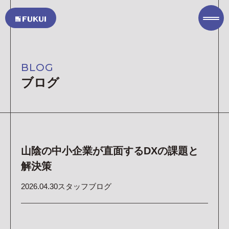
TOP PAGE
トップページ
BLOG
COMPANY
ブログ
私たちについて
SERVICE
サービス
ITソリューション
オフィスソリューション
山陰の中小企業が直面するDXの課題と
ASKUL オフィス用品の注文(外部サイト)
解決策
PROJECT
実績集
2026.04.30
スタッフブログ
SUSTAINABILITY
サステナビリティ