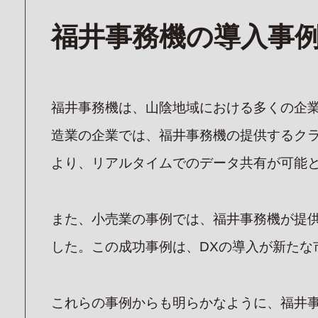
私たち
福井事務機の導入事
SE
サービ
ITソリ
福井事務機は、山陰地域における多くの企
オフィス
ASKU
造業の企業では、福井事務機の提供するク
(外部サイト
より、リアルタイムでのデータ共有が可能
また、小売業の事例では、福井事務機が提供
した。この成功事例は、DXの導入が新たな
これらの事例からも明らかなように、福井