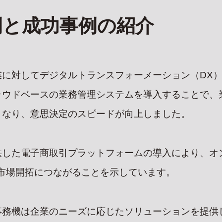
について
CONTACT
RECR
例と成功事例の紹介
RVICE
資料請求/お問い合わせ
採用情報
ス
プライバシーポリシー
インターン申
採用エントリ
ューション
業に対してデジタルトランスフォーメーション（DX
ソリューション
L オフィス用品の注文
ラウドベースの業務管理システムを導入することで、
)
となり、意思決定のスピードが向上しました。
した電子商取引プラットフォームの導入により、オン
市場開拓につながることを示しています。
事務機は企業のニーズに応じたソリューションを提供