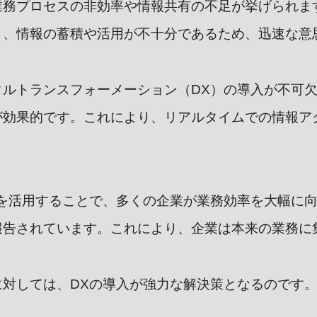
業務プロセスの非効率や情報共有の不足が挙げられま
り、情報の蓄積や活用が不十分であるため、迅速な意
タルトランスフォーメーション（DX）の導入が不可
が効果的です。これにより、リアルタイムでの情報ア
P
PROJECT
TOPI
スを活用することで、多くの企業が業務効率を大幅に
GE
実績集
お知らせ
報告されています。これにより、企業は本来の業務に
ページ
SUSTAINABILITY
BLO
対しては、DXの導入が強力な解決策となるのです
MPANY
サステナビリティ
ブログ