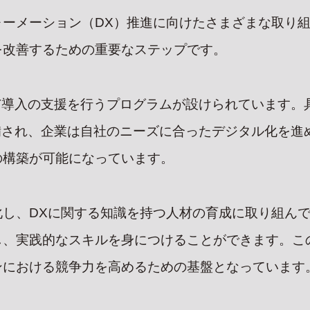
について
ォーメーション（DX）推進に向けたさまざまな取り
CONTACT
RECR
RVICE
資料請求/お問い合わせ
採用情報
を改善するための重要なステップです。
ス
プライバシーポリシー
インターン申
採用エントリ
ューション
T導入の支援を行うプログラムが設けられています。
ソリューション
L オフィス用品の注文
備され、企業は自社のニーズに合ったデジタル化を進
)
の構築が可能になっています。
化し、DXに関する知識を持つ人材の育成に取り組ん
し、実践的なスキルを身につけることができます。こ
ンにおける競争力を高めるための基盤となっています