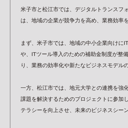
私たち
米子市と松江市では、デジタルトランスフ
SE
は、地域の企業が競争力を高め、業務効率
サービ
ITソリ
まず、米子市では、地域の中小企業向けにI
オフィス
ASKU
や、ITツール導入のための補助金制度が整
(外部サイト
り、業務の効率化や新たなビジネスモデル
一方、松江市では、地元大学との連携を強
課題を解決するためのプロジェクトに参加
テラシーを向上させ、未来のビジネスシー