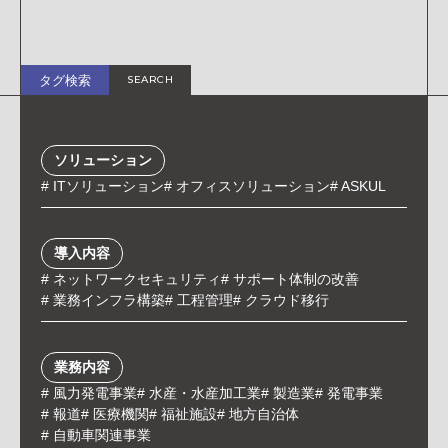
CONTACT
資料請求/お問い合わせ
プライバシーポリシー
TOPICS
タグ検索
SEARCH
お知らせ
BLOG
ブログ
ソリューション
ITソリューション
オフィスソリューション
ASKUL
RECRUIT
採用情報
インターン申込フォーム
導入内容
採用エントリーフォーム
ネットワークセキュリティ
サポート体制の改善
業務インフラ構築
工程管理
クラウド移行
業務内容
風力発電事業
水産・水産加工業
製造業
発電事業
報道
医療機関
福祉施設
地方自治体
自動車関連事業