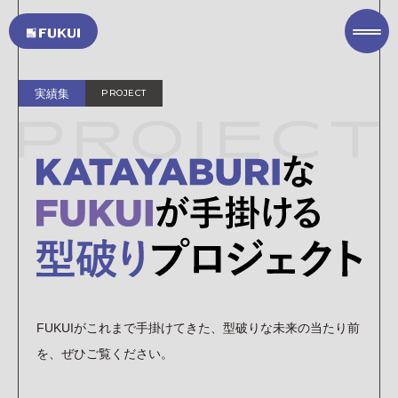
TOP PAGE
実績集
PROJECT
トップページ
COMPANY
私たちについて
SERVICE
サービス
ITソリューション
オフィスソリューション
ASKUL オフィス用品の注文(外部サイト)
PROJECT
実績集
FUKUIがこれまで手掛けてきた、型破りな
未来の当たり前
SUSTAINABILITY
を、ぜひご覧ください。
サステナビリティ